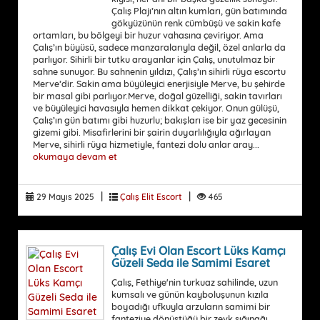
Çalış Plajı’nın altın kumları, gün batımında
gökyüzünün renk cümbüşü ve sakin kafe
ortamları, bu bölgeyi bir huzur vahasına çeviriyor. Ama
Çalış’ın büyüsü, sadece manzaralarıyla değil, özel anlarla da
parlıyor. Sihirli bir tutku arayanlar için Çalış, unutulmaz bir
sahne sunuyor. Bu sahnenin yıldızı, Çalış’ın sihirli rüya escortu
Merve’dir. Sakin ama büyüleyici enerjisiyle Merve, bu şehirde
bir masal gibi parlıyor.Merve, doğal güzelliği, sakin tavırları
ve büyüleyici havasıyla hemen dikkat çekiyor. Onun gülüşü,
Çalış’ın gün batımı gibi huzurlu; bakışları ise bir yaz gecesinin
gizemi gibi. Misafirlerini bir şairin duyarlılığıyla ağırlayan
Merve, sihirli rüya hizmetiyle, fantezi dolu anlar aray...
okumaya devam et
|
|
29 Mayıs 2025
Çalış Elit Escort
465
Çalış Evi Olan Escort Lüks Kamçı
Güzeli Seda ile Samimi Esaret
Çalış, Fethiye'nin turkuaz sahilinde, uzun
kumsalı ve günün kayboluşunun kızıla
boyadığı ufkuyla arzuların samimi bir
fanteziye dönüştüğü bir zevk sığınağı.