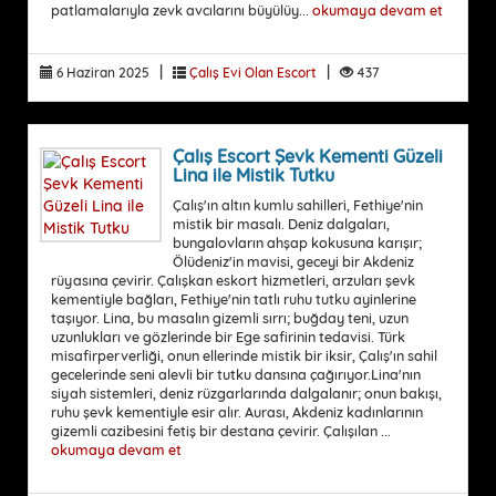
patlamalarıyla zevk avcılarını büyülüy...
okumaya devam et
|
|
6 Haziran 2025
Çalış Evi Olan Escort
437
Çalış Escort Şevk Kementi Güzeli
Lina ile Mistik Tutku
Çalış'ın altın kumlu sahilleri, Fethiye'nin
mistik bir masalı. Deniz dalgaları,
bungalovların ahşap kokusuna karışır;
Ölüdeniz'in mavisi, geceyi bir Akdeniz
rüyasına çevirir. Çalışkan eskort hizmetleri, arzuları şevk
kementiyle bağları, Fethiye'nin tatlı ruhu tutku ayinlerine
taşıyor. Lina, bu masalın gizemli sırrı; buğday teni, uzun
uzunlukları ve gözlerinde bir Ege safirinin tedavisi. Türk
misafirperverliği, onun ellerinde mistik bir iksir, Çalış'ın sahil
gecelerinde seni alevli bir tutku dansına çağırıyor.Lina'nın
siyah sistemleri, deniz rüzgarlarında dalgalanır; onun bakışı,
ruhu şevk kementiyle esir alır. Aurası, Akdeniz kadınlarının
gizemli cazibesini fetiş bir destana çevirir. Çalışılan ...
okumaya devam et