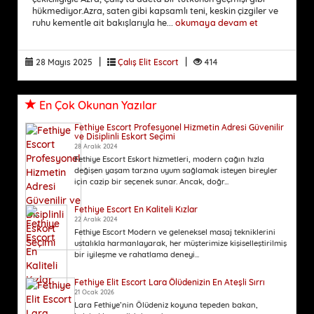
hükmediyor.Azra, saten gibi kapsamlı teni, keskin çizgiler ve
ruhu kementle ait bakışlarıyla he...
okumaya devam et
|
|
28 Mayıs 2025
Çalış Elit Escort
414
En Çok Okunan Yazılar
Fethiye Escort Profesyonel Hizmetin Adresi Güvenilir
ve Disiplinli Eskort Seçimi
28 Aralık 2024
Fethiye Escort Eskort hizmetleri, modern çağın hızla
değişen yaşam tarzına uyum sağlamak isteyen bireyler
için cazip bir seçenek sunar. Ancak, doğr...
Fethiye Escort En Kaliteli Kızlar
22 Aralık 2024
Fethiye Escort Modern ve geleneksel masaj tekniklerini
ustalıkla harmanlayarak, her müşterimize kişiselleştirilmiş
bir iyileşme ve rahatlama deneyi...
Fethiye Elit Escort Lara Ölüdenizin En Ateşli Sırrı
21 Ocak 2026
Lara Fethiye’nin Ölüdeniz koyuna tepeden bakan,