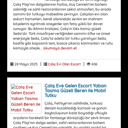
Çalış Plajı'nın dalgalarının fısıltısı, Kuş Cenneti'nin bohem
sakinliği ve sahil restoranlarının çekici atmosferi, bu arada
samimi bir tutkuyu mabedine çeviriyor. Çalışılan evi olan
eskort hizmetleri, kendi alanındaki zevkin en mahrem
köşelerini ayrılmak isteyenler için fetiş yüklü bir davet
sunuyor. Bu iklimin kraliçesi, Çalış'ın lüks kamçı güzeli
Seda'dır. Türk misafirperverliğinden samimi öfke ve cinsel
enerjisiyle Seda, Çalış'ta adeta bir tutku yaratıyor.Seda,
kadife gibi kapsamlı teni, kısaca çıkarıcı katmanları ve ruhu
kamçıyla ateşle...
okumaya devam et
|
|
28 Mayıs 2025
Çalış Evi Olan Escort
406
Çalış Eve Gelen Escort Yaban
Tasma Güzeli Beren ile Mobil
Tutku
Çalış, Fethiye'nin sahilinde, turkuaz
denizin kucakladığı kumsalı ve günün
kayboluşunun kızıla boyadığı ufkuyla
arzuların hareketli bir fanteziye dönüştüğü bir zevk limanı.
Çalış Plajı'nın dalga sesleri, sahil restoranlarının bohem
cazibesi ve Kuş Cenneti'nin sakinliği, bu aralıklı mobil bir