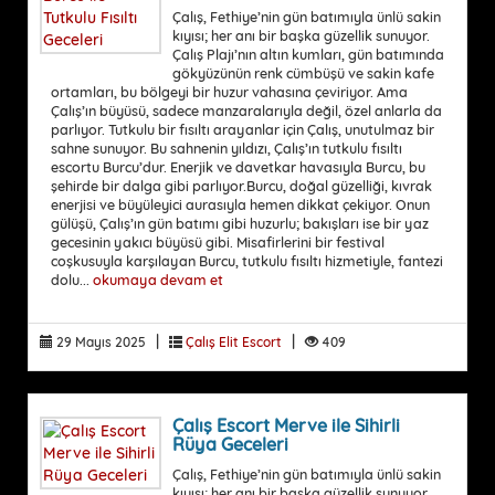
Çalış, Fethiye’nin gün batımıyla ünlü sakin
kıyısı; her anı bir başka güzellik sunuyor.
Çalış Plajı’nın altın kumları, gün batımında
gökyüzünün renk cümbüşü ve sakin kafe
ortamları, bu bölgeyi bir huzur vahasına çeviriyor. Ama
Çalış’ın büyüsü, sadece manzaralarıyla değil, özel anlarla da
parlıyor. Tutkulu bir fısıltı arayanlar için Çalış, unutulmaz bir
sahne sunuyor. Bu sahnenin yıldızı, Çalış’ın tutkulu fısıltı
escortu Burcu’dur. Enerjik ve davetkar havasıyla Burcu, bu
şehirde bir dalga gibi parlıyor.Burcu, doğal güzelliği, kıvrak
enerjisi ve büyüleyici aurasıyla hemen dikkat çekiyor. Onun
gülüşü, Çalış’ın gün batımı gibi huzurlu; bakışları ise bir yaz
gecesinin yakıcı büyüsü gibi. Misafirlerini bir festival
coşkusuyla karşılayan Burcu, tutkulu fısıltı hizmetiyle, fantezi
dolu...
okumaya devam et
|
|
29 Mayıs 2025
Çalış Elit Escort
409
Çalış Escort Merve ile Sihirli
Rüya Geceleri
Çalış, Fethiye’nin gün batımıyla ünlü sakin
kıyısı; her anı bir başka güzellik sunuyor.