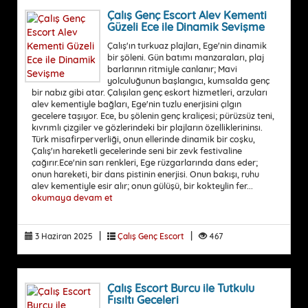
Çalış Genç Escort Alev Kementi
Güzeli Ece ile Dinamik Sevişme
Çalış'ın turkuaz plajları, Ege'nin dinamik
bir şöleni. Gün batımı manzaraları, plaj
barlarının ritmiyle canlanır; Mavi
yolculuğunun başlangıcı, kumsalda genç
bir nabız gibi atar. Çalışılan genç eskort hizmetleri, arzuları
alev kementiyle bağları, Ege'nin tuzlu enerjisini çılgın
gecelere taşıyor. Ece, bu şölenin genç kraliçesi; pürüzsüz teni,
kıvrımlı çizgiler ve gözlerindeki bir plajların özelliklerininsı.
Türk misafirperverliği, onun ellerinde dinamik bir coşku,
Çalış'ın hareketli gecelerinde seni bir zevk festivaline
çağırır.Ece'nin sarı renkleri, Ege rüzgarlarında dans eder;
onun hareketi, bir dans pistinin enerjisi. Onun bakışı, ruhu
alev kementiyle esir alır; onun gülüşü, bir kokteylin fer...
okumaya devam et
|
|
3 Haziran 2025
Çalış Genç Escort
467
Çalış Escort Burcu ile Tutkulu
Fısıltı Geceleri