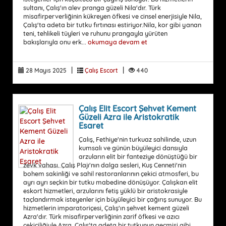
sultanı, Çalış'ın alev pranga güzeli Nila'dır. Türk
misafirperverliğinin kükreyen öfkesi ve cinsel enerjisiyle Nila,
Çalış'ta adeta bir tutku fırtınası estiriyor.Nila, kor gibi yanan
teni, tehlikeli tüyleri ve ruhunu prangayla yürüten
bakışlarıyla onu erk...
okumaya devam et
|
|
28 Mayıs 2025
Çalış Escort
440
Çalış Elit Escort Şehvet Kement
Güzeli Azra ile Aristokratik
Esaret
Çalış, Fethiye'nin turkuaz sahilinde, uzun
kumsalı ve günün büyüleyici dansıyla
arzuların elit bir fanteziye dönüştüğü bir
zevk vahası. Çalış Plajı'nın dalga sesleri, Kuş Cenneti'nin
bohem sakinliği ve sahil restoranlarının çekici atmosferi, bu
ayrı ayrı seçkin bir tutku mabedine dönüşüyor. Çalışkan elit
eskort hizmetleri, arzularını fetiş yüklü bir aristokrasiyle
taçlandırmak isteyenler için büyüleyici bir çağırış sunuyor. Bu
hizmetlerin imparatoriçesi, Çalış'ın şehvet kement güzeli
Azra'dır. Türk misafirperverliğinin zarif öfkesi ve azıcı
çekiciliğiyle Azra, Çalış'ta adeta bir tutkunun geçmişi gibi