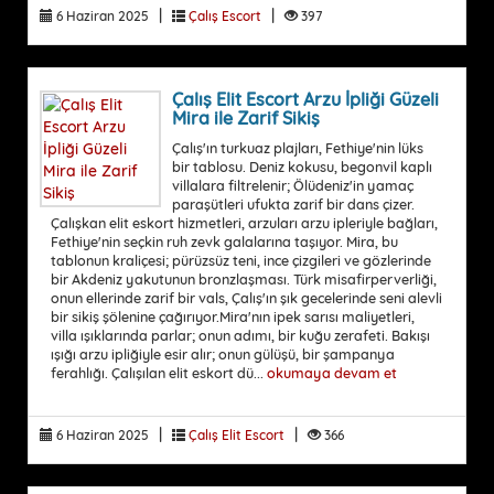
|
|
6 Haziran 2025
Çalış Escort
397
Çalış Elit Escort Arzu İpliği Güzeli
Mira ile Zarif Sikiş
Çalış'ın turkuaz plajları, Fethiye'nin lüks
bir tablosu. Deniz kokusu, begonvil kaplı
villalara filtrelenir; Ölüdeniz'in yamaç
paraşütleri ufukta zarif bir dans çizer.
Çalışkan elit eskort hizmetleri, arzuları arzu ipleriyle bağları,
Fethiye'nin seçkin ruh zevk galalarına taşıyor. Mira, bu
tablonun kraliçesi; pürüzsüz teni, ince çizgileri ve gözlerinde
bir Akdeniz yakutunun bronzlaşması. Türk misafirperverliği,
onun ellerinde zarif bir vals, Çalış'ın şık gecelerinde seni alevli
bir sikiş şölenine çağırıyor.Mira'nın ipek sarısı maliyetleri,
villa ışıklarında parlar; onun adımı, bir kuğu zerafeti. Bakışı
ışığı arzu ipliğiyle esir alır; onun gülüşü, bir şampanya
ferahlığı. Çalışılan elit eskort dü...
okumaya devam et
|
|
6 Haziran 2025
Çalış Elit Escort
366