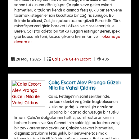
sahne tutkusuna dönüşüyor. Çalışılan eve gelen eskort
hizmetleri, arzularını kendi alanında fetiş yüklü bir serüvene
taşımak isteyenler için küçültücü bir çağırış sunuyor. Bu
iklimin kraliçesi, Çalış'ın yaban tasma güzeli Beren'dir. Türk
misafirperverliğinin hareketli öfkesi ve cinsel enerjisiyle
Beren, Çalış'ta adeta bir tutku rüzgarı estiriyor.Beren, ipek
gibi kapsamlı teni, kısaca çıkarıcı kıvrımları ve ...
okumaya
devam et
|
|
28 Mayıs 2025
Çalış Eve Gelen Escort
406
Çalış Escort Alev Pranga Güzeli
Nila ile Vahşi Çıldırış
Çalış, Fethiye'nin sahil şeritlerinde,
turkuaz denizi ve günün kayboluşunun
kızıla boyadığı kumsalıyla arzuların
yabancı bir dansa dönüştüğü bir tutku
limanı. Çalış'ın dalgalarının fısıltısı, sahil restoranlarının
bohem havası ve Kuş Cenneti'nin sakinliği, bu kırılma vahşi
bir zevk arenasına çeviriyor. Çalışkan eskort hizmetleri,
dizginsiz arzularını fetiş yüklü bir serüvene taşımak
isteyenler için küçültücü bir çağırış sunuyor. Bu hizmetlerin