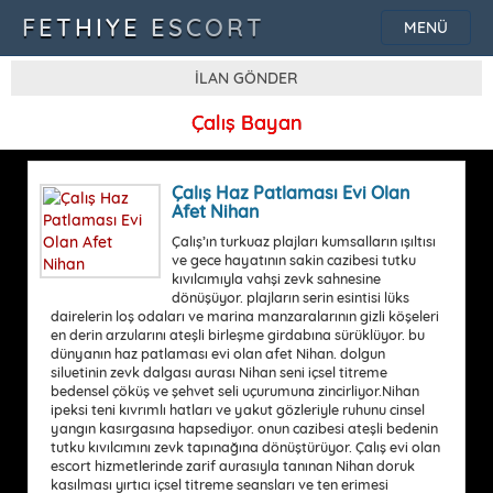
FETHIYE ESCORT
MENÜ
İLAN GÖNDER
Çalış Bayan
Çalış Haz Patlaması Evi Olan
Afet Nihan
Çalış’ın turkuaz plajları kumsalların ışıltısı
ve gece hayatının sakin cazibesi tutku
kıvılcımıyla vahşi zevk sahnesine
dönüşüyor. plajların serin esintisi lüks
dairelerin loş odaları ve marina manzaralarının gizli köşeleri
en derin arzularını ateşli birleşme girdabına sürüklüyor. bu
dünyanın haz patlaması evi olan afet Nihan. dolgun
siluetinin zevk dalgası aurası Nihan seni içsel titreme
bedensel çöküş ve şehvet seli uçurumuna zincirliyor.Nihan
ipeksi teni kıvrımlı hatları ve yakut gözleriyle ruhunu cinsel
yangın kasırgasına hapsediyor. onun cazibesi ateşli bedenin
tutku kıvılcımını zevk tapınağına dönüştürüyor. Çalış evi olan
escort hizmetlerinde zarif aurasıyla tanınan Nihan doruk
kasılması yırtıcı içsel titreme seansları ve ten erimesi