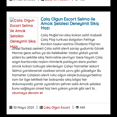
Çalış Olgun Escort Selma ile
Amcık Şelalesi Deneyimli Sikiş
Hazı
Çalış Muğla'nın sikiş kokan sahil mabedi
Çalış Plajı turkuaz dalgaları Fethiye
Kordon taşkın esintisi Ölüdeniz Plajı'nın
cinsel fantezi cenneti Çalış sahili alevli şarap yudumla Göcek
Marina gece sefası ya da Kelebekler Vadisi yıldızlı yarak
şöleni bu şekilde sikiş festivaline çeviriyor Gece hayatı Çalış
azgın barlarında taşkın ritimlerle patlayan dans pistleri
amcık kokan tutkuyla alevleniyor Çalışır hizmetler eskort
Selma yaralanarak cazibesi amcık şovu gibi yükseliyor Bu
hizmetler Çalışkan alevli ruhu olgun sikişle buluşuyorSelma
tam bir Ege tehlikeli her bakışında sikiş bilgisi her
dokunuşunda yarak uyandıran şehvet saklı Amcık şelalesi
bunu sağlayan cinsel haz teni yakan yarak gibi sert bi...
okumaya devam et
|
|
30 Mayıs 2025
Çalış Olgun Escort
469