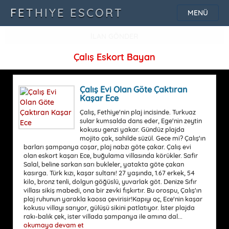
FETHIYE ESCORT
MENÜ
İLAN GÖNDER
Çalış Eskort Bayan
Çalış Evi Olan Göte Çaktıran
Kaşar Ece
Çalış, Fethiye'nin plaj incisinde. Turkuaz
sular kumsalda dans eder, Ege'nin zeytin
kokusu genzi yakar. Gündüz plajda
mojito çak, sahilde süzül. Gece mi? Çalış'ın
barları şampanya coşar, plaj nabzı göte çakar. Çalış evi
olan eskort kaşarı Ece, buğulama villasında körükler. Safir
Salal, beline sarkan sarı bukleler, yatakta göte çakan
kasırga. Türk kızı, kaşar sultanı! 27 yaşında, 1.67 erkek, 54
kilo, bronz tenli, dolgun göğüslü, yuvarlak göt. Denize Sıfır
villası sikiş mabedi, ona bir zevki fışkırtır. Bu orospu, Çalış'ın
plaj ruhunun yarakla kaosa çevirisir!Kapıyı aç, Ece'nin kaşar
kokusu villayı sarıyor, gülüşü sikini patlatıyor. İster plajda
rakı-balık çek, ister villada şampanya ile amına dal...
okumaya devam et