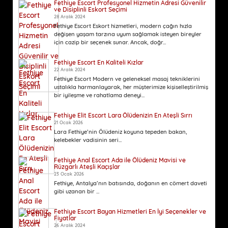
Fethiye Escort Profesyonel Hizmetin Adresi Güvenilir
ve Disiplinli Eskort Seçimi
28 Aralık 2024
Fethiye Escort Eskort hizmetleri, modern çağın hızla
değişen yaşam tarzına uyum sağlamak isteyen bireyler
için cazip bir seçenek sunar. Ancak, doğr...
Fethiye Escort En Kaliteli Kızlar
22 Aralık 2024
Fethiye Escort Modern ve geleneksel masaj tekniklerini
ustalıkla harmanlayarak, her müşterimize kişiselleştirilmiş
bir iyileşme ve rahatlama deneyi...
Fethiye Elit Escort Lara Ölüdenizin En Ateşli Sırrı
21 Ocak 2026
Lara Fethiye’nin Ölüdeniz koyuna tepeden bakan,
kelebekler vadisinin seri...
Fethiye Anal Escort Ada ile Ölüdeniz Mavisi ve
Rüzgarlı Ateşli Kaçışlar
23 Ocak 2026
Fethiye, Antalya’nın batısında, doğanın en cömert daveti
gibi uzanan bir ...
Fethiye Escort Bayan Hizmetleri En İyi Seçenekler ve
Fiyatlar
26 Aralık 2024