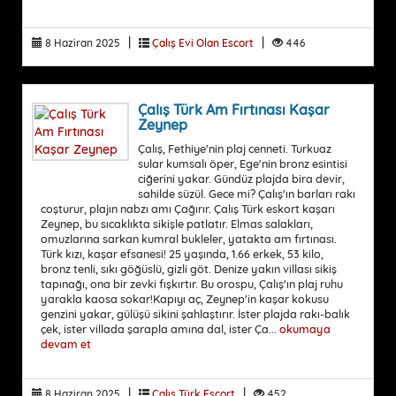
|
|
8 Haziran 2025
Çalış Evi Olan Escort
446
Çalış Türk Am Fırtınası Kaşar
Zeynep
Çalış, Fethiye'nin plaj cenneti. Turkuaz
sular kumsalı öper, Ege'nin bronz esintisi
ciğerini yakar. Gündüz plajda bira devir,
sahilde süzül. Gece mi? Çalış'ın barları rakı
coşturur, plajın nabzı amı Çağırır. Çalış Türk eskort kaşarı
Zeynep, bu sıcaklıkta sikişle patlatır. Elmas salakları,
omuzlarına sarkan kumral bukleler, yatakta am fırtınası.
Türk kızı, kaşar efsanesi! 25 yaşında, 1.66 erkek, 53 kilo,
bronz tenli, sıkı göğüslü, gizli göt. Denize yakın villası sikiş
tapınağı, ona bir zevki fışkırtır. Bu orospu, Çalış'ın plaj ruhu
yarakla kaosa sokar!Kapıyı aç, Zeynep'in kaşar kokusu
genzini yakar, gülüşü sikini şahlaştırır. İster plajda rakı-balık
çek, ister villada şarapla amına dal, ister Ça...
okumaya
devam et
|
|
8 Haziran 2025
Çalış Türk Escort
452