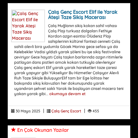
Çalış Genç Escort Elif ile Yarak
Ateşi Taze Sikiş Macerası
Çalış Muğlanın sikiş kokan sahil vahası
Çalış Plajı turkuaz dalgaları Fethiye
Kordon azgın esintisi Ölüdeniz Plajı
sahiplerinin kültürel fantezi cenneti Çalış
sahili alevli bira yudumla Göcek Marina gece sefası ya da
Kelebekler Vadisi yıldızlı yarak şöleni bu işe sikiş festivaline
çeviriyor Gece hayatı Çalış taşkın barlarında azgın ritimlerle
patlayan dans pistleri amcık kokan tutkuyla alevleniyor
Çalış genç eskort Elif yarak yarak hareketleri taze çaresi
yarak yapıyor gibi Yükseliyor Bu Hizmetler Çalışıyor Alevli
Ruh Taze Sikişle BuluşuyorElif tam bir Ege lolitası her
bakışında sikiş kılavuzları her dokunuşunda yarak
uyandıran şehvet saklı Yarak ile başlayan cinsel macera teni
yakan yarak gibi...
okumaya devam et
|
|
30 Mayıs 2025
Çalış Genç Escort
455
En Çok Okunan Yazılar