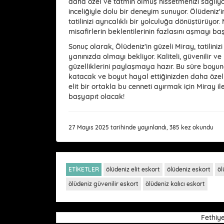
daha özel ve tatmin olmuş hissetmenizi sağlıyo
inceliğiyle dolu bir deneyim sunuyor. Ölüdeniz'i
tatilinizi ayrıcalıklı bir yolculuğa dönüştürüyor
misafirlerin beklentilerinin fazlasını aşmayı baş
Sonuç olarak, Ölüdeniz'in güzeli Miray, tatilin
yanınızda olmayı bekliyor. Kaliteli, güvenilir v
güzelliklerini paylaşmaya hazır. Bu süre boyunca
katacak ve boyut hayal ettiğinizden daha öze
elit bir ortakla bu cenneti ayırmak için Miray ile
başyapıt olacak!
27 Mayıs 2025 tarihinde yayınlandı, 385 kez okundu
ETİKETLER
ölüdeniz elit eskort
ölüdeniz eskort
öl
ölüdeniz güvenilir eskort
ölüdeniz kalıcı eskort
Fethiy