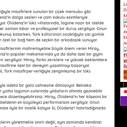
liğiyle misafirlere sunulan bir çiçek mensubu gibi
eniz'in dalga sesleri ve çam kokulu esintileriyle
r. Ölüdeniz'in lüks villalarında, lagüne nazır bir otelde
er zaman kibar ve profesyonel bir duruş sergiliyor. Onun
dokunuş katarken, Türk kültürünün sıcaklığıyla sizi günlük
m özel bir bağ hem de seçkin bir arkadaşlık sunuyor.
ı. Misafirlerinin mahremiyetine büyük önem veren Miray,
niz'in popüler mekanlarında ya da daha özel bir giyim
ır sergiliyor. Miray, farklı zevklere ve yüksek beklentilere
misafirine özel bir deneyim yaşatmayı başarıyor.
il, Türk misafirperverliğiyle zenginleşmiş bir lüks
iyle adeta bir gala sahnesine dönüşüyor. Belcekız
ir yatta lagünün sularında yıldızların altında gezinebilir
gece düzenleyebilirsiniz. Miray, Ölüdeniz'in her köşesini bir
 beldenin en büyüleyici performansını sergiliyor. Onun
nize öyle bir incelik katıyor ki, Ölüdeniz'i hatırladığınızda
iklerini yönetmekle sınırlı değil; aynı zamanda kendinizi