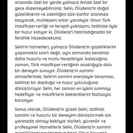
arasında özel bir yerde yalnızca ikinize özel bir
gece düzenleyebilirsiniz. Selin, Ölüdeniz'in doğal
güzelliklerini ve sakinliğini sizin konfor alanınıza
taşıyarak, muhteşem anlar yaratıyor. Onun Türk
misafirperverliği ve terapili yaklaşımı, tatilinize öyle
bir huzur katıyor ki, Ölüdeniz'i hatırladığınızda bir
ferahlık hissedeceksiniz.
Selin'in hizmetleri, yalnızca Ölüdeniz'in güzelliklerini
yaşamakla sınırlı değil; aynı zamanda kendinizi
daha huzurlu ve mutlu hissettiriyor. kalacağınız
zaman, Türk misafirperverliğinin sıcaklığıyla dolu
bir deneyim sunuyor. Ölüdeniz'in samimi
atmosferinde, Selin'in samimi enerjisiyle tanışması,
tatilinizi bir dostluğa ve huzur yolculuğuna
dönüştürüyor. Selin, her zaman en iyisini sunmayı
hedefliyor ve misafirlerin beklentilerini fazlasıyla
karşılıyor.
Sonuç olarak, Ölüdeniz'in güzeli Selin, tatilinizi
samimi ve huzurlu bir deneyimi dönüştürmek için
yanınızda olmayı bekliyor. Kaliteli, güvenilir ve
profesyonel hizmetlerle Selin, Ölüdeniz'in samimi
güzelliklerini paylaşmaya hazır. Onun boyunca