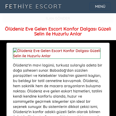
FETHIYE ESCORT
MENÜ
İLAN GÖNDER
Ölüdeniz Eve Gelen Escort Konfor Dalgası Güzeli
Selin ile Huzurlu Anlar
Ölüdeniz'in mavi lagünü, turkuaz sularıyla adeta bir
doğa şaheseri sunar. Babadağ'dan süzülen
paraşütleri ve Kelebekler Vadisi'nin gizemli koyları,
bu beldeyi bir tatil cennetine kavuşmak. Ölüdeniz,
hem sakinlik hem de macera arayanların buluşma
noktası. Ölüdeniz eve gelen eskort hizmetleri, tatilini
kendi kendine konforlu alanda, huzur ve
samimiyetle geçirmek isteyenler için ideal bir
seçenek sunuyor. Bu sistemlerin dikkat çekici ismi,
Ölüdeniz'in konfor odaklı güzeli Selin olarak bilinen