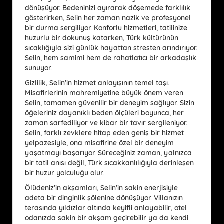
dönüşüyor. Bedeninizi ayırarak döşemede farklılık
gösterirken, Selin her zaman nazik ve profesyonel
bir durma sergiliyor. Konforlu hizmetleri, tatilinize
huzurlu bir dokunuş katarken, Türk kültürünün
sıcaklığıyla sizi günlük hayattan stresten arındırıyor.
Selin, hem samimi hem de rahatlatıcı bir arkadaşlık
sunuyor.
Gizlilik, Selin'in hizmet anlayışının temel taşı.
Misafirlerinin mahremiyetine büyük önem veren
Selin, tamamen güvenilir bir deneyim sağlıyor. Sizin
öğeleriniz dayanıklı beden ölçüleri boyunca, her
zaman sarfediliyor ve kibar bir tavır sergileniyor.
Selin, farklı zevklere hitap eden geniş bir hizmet
yelpazesiyle, ona misafirine özel bir deneyim
yaşatmayı başarıyor. Süreceğiniz zaman, yalnızca
bir tatil anısı değil, Türk sıcakkanlılığıyla derinleşen
bir huzur yolculuğu olur.
Ölüdeniz'in akşamları, Selin'in sakin enerjisiyle
adeta bir dinginlik şölenine dönüşüyor. Villanızın
terasında yıldızlar altında keyifli anlayabilir, otel
odanızda sakin bir akşam geçirebilir ya da kendi