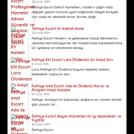
28 Aralık 2024
Fethiye Escort Eskort hizmetleri, modern çağın hızla
değişen yaşam tarzına uyum sağlamak isteyen bireyler
için cazip bir seçenek sunar. Ancak, doğr...
Fethiye Escort En Kaliteli Kızlar
22 Aralık 2024
Fethiye Escort Modern ve geleneksel masaj tekniklerini
ustalıkla harmanlayarak, her müşterimize kişiselleştirilmiş
bir iyileşme ve rahatlama deneyi...
Fethiye Elit Escort Lara Ölüdenizin En Ateşli Sırrı
21 Ocak 2026
Lara Fethiye’nin Ölüdeniz koyuna tepeden bakan,
kelebekler vadisinin seri...
Fethiye Anal Escort Ada ile Ölüdeniz Mavisi ve
Rüzgarlı Ateşli Kaçışlar
23 Ocak 2026
Fethiye, Antalya’nın batısında, doğanın en cömert daveti
gibi uzanan bir ...
Fethiye Escort Bayan Hizmetleri En İyi Seçenekler ve
Fiyatlar
26 Aralık 2024
Fethiye Escort