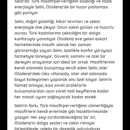
Selin'dir. Türk misafirperverliğinin sıcaklığı ve nazik
enerjisiyle Selin, Ölüdeniz'de bir huzur patlaması
gibi parlıyor.
Selin, doğal güzelliği, kibar tavırları ve çekici
enerjisiyle öne çıkıyor. Onun sakin gülüşü ve huzurlu
aurası, Türk kadınlarının çekiciliğini bir dalga
konforuyla yansıtıyor. Ölüdeniz eve gelen eskort
hizmetlerinde misafir olarak her zaman
görünürlüğü sayan Selin, özellikle konfor yürüyüşü
hizmetiyle tanınıyor; Güvenli, samimi ve özel bir
deneyim arayanlar için ideal bir ortak. Misafirlerinin
kendi alanında buluşmayı tercih eden Selin, ister
Ölüdeniz'deki lüks villanızda, ister otel odanızda
boyut kategorileri yaparak onu özel kılıyor. Selin'in
hizmet anlayışı, kısa süreli aralıklarla
buluşmalardan uzun süreli tatil keyiflerine kadar
her masal uyum sağlayacak kadar esnek.
Selin'in farkı, Türk misafirperverliğinin cömertliğiyle
misafirlerin kendi evlerinde gibi hissettirmesinde
yaşıyor. Her şeyi sürdürebileceğiniz bir an,
Ölüdeniz'in dalga sesleri ve sakin ritmiyle
birleştiğinde, adeta bir dinginlik yolculuğuna