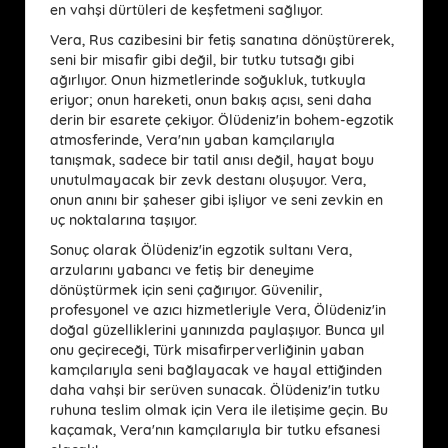
en vahşi dürtüleri de keşfetmeni sağlıyor.
Vera, Rus cazibesini bir fetiş sanatına dönüştürerek,
seni bir misafir gibi değil, bir tutku tutsağı gibi
ağırlıyor. Onun hizmetlerinde soğukluk, tutkuyla
eriyor; onun hareketi, onun bakış açısı, seni daha
derin bir esarete çekiyor. Ölüdeniz'in bohem-egzotik
atmosferinde, Vera'nın yaban kamçılarıyla
tanışmak, sadece bir tatil anısı değil, hayat boyu
unutulmayacak bir zevk destanı oluşuyor. Vera,
onun anını bir şaheser gibi işliyor ve seni zevkin en
uç noktalarına taşıyor.
Sonuç olarak Ölüdeniz'in egzotik sultanı Vera,
arzularını yabancı ve fetiş bir deneyime
dönüştürmek için seni çağırıyor. Güvenilir,
profesyonel ve azıcı hizmetleriyle Vera, Ölüdeniz'in
doğal güzelliklerini yanınızda paylaşıyor. Bunca yıl
onu geçireceği, Türk misafirperverliğinin yaban
kamçılarıyla seni bağlayacak ve hayal ettiğinden
daha vahşi bir serüven sunacak. Ölüdeniz'in tutku
ruhuna teslim olmak için Vera ile iletişime geçin. Bu
kaçamak, Vera'nın kamçılarıyla bir tutku efsanesi