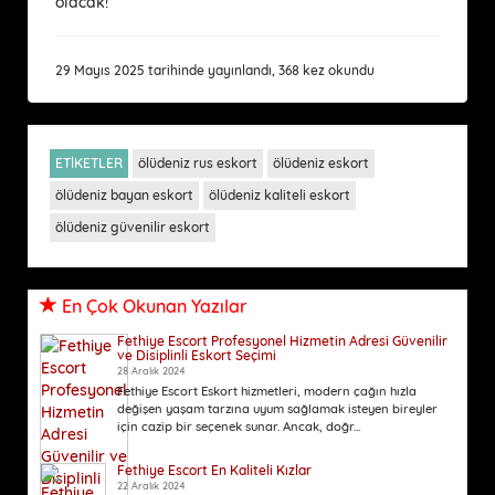
olacak!
29 Mayıs 2025 tarihinde yayınlandı, 368 kez okundu
ETİKETLER
ölüdeniz rus eskort
ölüdeniz eskort
ölüdeniz bayan eskort
ölüdeniz kaliteli eskort
ölüdeniz güvenilir eskort
En Çok Okunan Yazılar
Fethiye Escort Profesyonel Hizmetin Adresi Güvenilir
ve Disiplinli Eskort Seçimi
28 Aralık 2024
Fethiye Escort Eskort hizmetleri, modern çağın hızla
değişen yaşam tarzına uyum sağlamak isteyen bireyler
için cazip bir seçenek sunar. Ancak, doğr...
Fethiye Escort En Kaliteli Kızlar
22 Aralık 2024