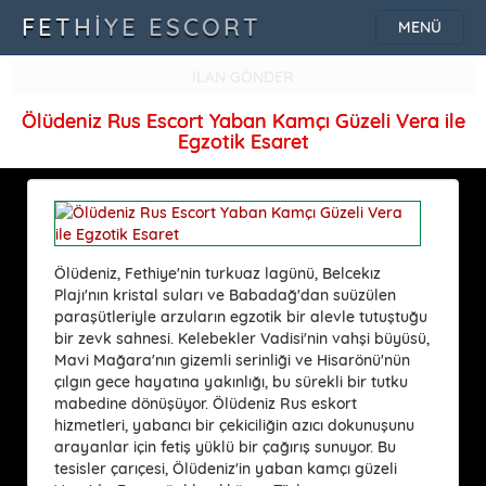
FETHIYE ESCORT
MENÜ
İLAN GÖNDER
Ölüdeniz Rus Escort Yaban Kamçı Güzeli Vera ile
Egzotik Esaret
Ölüdeniz, Fethiye'nin turkuaz lagünü, Belcekız
Plajı'nın kristal suları ve Babadağ'dan suüzülen
paraşütleriyle arzuların egzotik bir alevle tutuştuğu
bir zevk sahnesi. Kelebekler Vadisi'nin vahşi büyüsü,
Mavi Mağara'nın gizemli serinliği ve Hisarönü'nün
çılgın gece hayatına yakınlığı, bu sürekli bir tutku
mabedine dönüşüyor. Ölüdeniz Rus eskort
hizmetleri, yabancı bir çekiciliğin azıcı dokunuşunu
arayanlar için fetiş yüklü bir çağırış sunuyor. Bu
tesisler çarıçesi, Ölüdeniz'in yaban kamçı güzeli