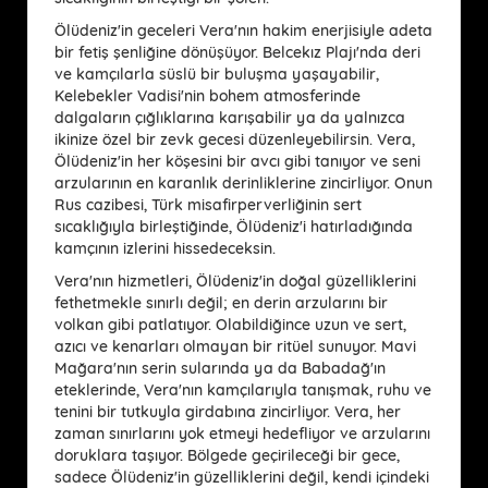
Ölüdeniz'in geceleri Vera'nın hakim enerjisiyle adeta
bir fetiş şenliğine dönüşüyor. Belcekız Plajı'nda deri
ve kamçılarla süslü bir buluşma yaşayabilir,
Kelebekler Vadisi'nin bohem atmosferinde
dalgaların çığlıklarına karışabilir ya da yalnızca
ikinize özel bir zevk gecesi düzenleyebilirsin. Vera,
Ölüdeniz'in her köşesini bir avcı gibi tanıyor ve seni
arzularının en karanlık derinliklerine zincirliyor. Onun
Rus cazibesi, Türk misafirperverliğinin sert
sıcaklığıyla birleştiğinde, Ölüdeniz'i hatırladığında
kamçının izlerini hissedeceksin.
Vera'nın hizmetleri, Ölüdeniz'in doğal güzelliklerini
fethetmekle sınırlı değil; en derin arzularını bir
volkan gibi patlatıyor. Olabildiğince uzun ve sert,
azıcı ve kenarları olmayan bir ritüel sunuyor. Mavi
Mağara'nın serin sularında ya da Babadağ'ın
eteklerinde, Vera'nın kamçılarıyla tanışmak, ruhu ve
tenini bir tutkuyla girdabına zincirliyor. Vera, her
zaman sınırlarını yok etmeyi hedefliyor ve arzularını
doruklara taşıyor. Bölgede geçirileceği bir gece,
sadece Ölüdeniz'in güzelliklerini değil, kendi içindeki