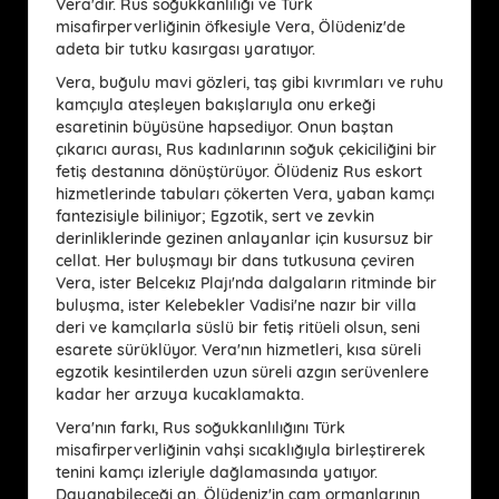
Vera'dır. Rus soğukkanlılığı ve Türk
misafirperverliğinin öfkesiyle Vera, Ölüdeniz'de
adeta bir tutku kasırgası yaratıyor.
Vera, buğulu mavi gözleri, taş gibi kıvrımları ve ruhu
kamçıyla ateşleyen bakışlarıyla onu erkeği
esaretinin büyüsüne hapsediyor. Onun baştan
çıkarıcı aurası, Rus kadınlarının soğuk çekiciliğini bir
fetiş destanına dönüştürüyor. Ölüdeniz Rus eskort
hizmetlerinde tabuları çökerten Vera, yaban kamçı
fantezisiyle biliniyor; Egzotik, sert ve zevkin
derinliklerinde gezinen anlayanlar için kusursuz bir
cellat. Her buluşmayı bir dans tutkusuna çeviren
Vera, ister Belcekız Plajı'nda dalgaların ritminde bir
buluşma, ister Kelebekler Vadisi'ne nazır bir villa
deri ve kamçılarla süslü bir fetiş ritüeli olsun, seni
esarete sürüklüyor. Vera'nın hizmetleri, kısa süreli
egzotik kesintilerden uzun süreli azgın serüvenlere
kadar her arzuya kucaklamakta.
Vera'nın farkı, Rus soğukkanlılığını Türk
misafirperverliğinin vahşi sıcaklığıyla birleştirerek
tenini kamçı izleriyle dağlamasında yatıyor.
Dayanabileceği an, Ölüdeniz'in çam ormanlarının