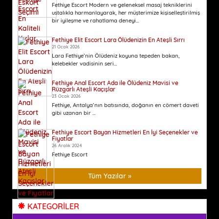
Fethiye Escort Modern ve geleneksel masaj tekniklerini
ustalıkla harmanlayarak, her müşterimize kişiselleştirilmiş
bir iyileşme ve rahatlama deneyi...
Fethiye Elit Escort Lara Ölüdenizin En Ateşli Sırrı
21 Ocak 2026
Lara Fethiye’nin Ölüdeniz koyuna tepeden bakan,
kelebekler vadisinin seri...
Fethiye Anal Escort Ada ile Ölüdeniz Mavisi ve
Rüzgarlı Ateşli Kaçışlar
23 Ocak 2026
Fethiye, Antalya’nın batısında, doğanın en cömert daveti
gibi uzanan bir ...
Fethiye Escort Bayan Hizmetleri En İyi Seçenekler ve
Fiyatlar
26 Aralık 2024
Fethiye Escort
Tüm Yazılar »
KATEGORİLER