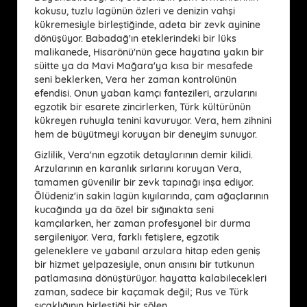
kokusu, tuzlu lagünün özleri ve denizin vahşi
kükremesiyle birleştiğinde, adeta bir zevk ayinine
dönüşüyor. Babadağ'ın eteklerindeki bir lüks
malikanede, Hisarönü'nün gece hayatına yakın bir
süitte ya da Mavi Mağara'ya kısa bir mesafede
seni beklerken, Vera her zaman kontrolünün
efendisi. Onun yaban kamçı fantezileri, arzularını
egzotik bir esarete zincirlerken, Türk kültürünün
kükreyen ruhuyla tenini kavuruyor. Vera, hem zihnini
hem de büyütmeyi koruyan bir deneyim sunuyor.
Gizlilik, Vera'nın egzotik detaylarının demir kilidi.
Arzularının en karanlık sırlarını koruyan Vera,
tamamen güvenilir bir zevk tapınağı inşa ediyor.
Ölüdeniz'in sakin lagün kıyılarında, çam ağaçlarının
kucağında ya da özel bir sığınakta seni
kamçılarken, her zaman profesyonel bir durma
sergileniyor. Vera, farklı fetişlere, egzotik
geleneklere ve yabanıl arzulara hitap eden geniş
bir hizmet yelpazesiyle, onun anısını bir tutkunun
patlamasına dönüştürüyor. hayatta kalabilecekleri
zaman, sadece bir kaçamak değil; Rus ve Türk
sıcaklığının birleştiği bir şölen.